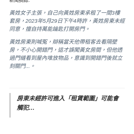
新聞摘錄:
黃姓女子主張，自己向黃姓房東承租了一間3樓
套房，
2023年5月29日下午4時許，黃姓房東未經
同意，擅自持萬能鑰匙打開房門。
黃姓房東則喊冤，辯稱當天他帶租客去看隔壁
房，不小心開錯門，
這才誤闖黃女房間，但他透
過門縫看到屋內堆放物品，意識到開錯門後就立
刻關門...。
房東未經許可進入「租賃範圍」可能會
觸犯…