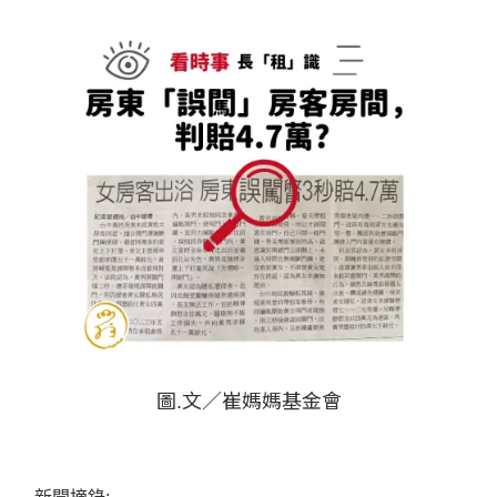
圖.文／崔媽媽基金會