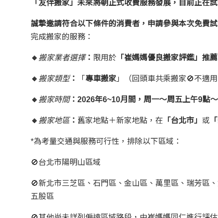
「友伴搬家」未來將朝正式收費服務發展，目前正在試
誠摯邀請符合以下條件的消費者，申請參與本次免費試
完成搬家的服務：
🔸
搬家業者選擇
：
限用於
「崔媽媽優良搬家評鑑」推薦
🔸
搬家類型
：
「
專車搬家
」（回頭車共乘搬家🚫不適
🔸
搬家時間
：
2026年6~10月間，
周一～周五上午9點～
🔸
搬家地區
：
舊家地點＋新家地點，在
「台北市」
或
「
*為考量交通與服務可行性，排除以下區域：
🚫台北市陽明山區域
🚫​新北市三芝區、石門區、金山區、萬里區、瑞芳
五股區
🚫其他尚未詳列偏遠區域路段，由崔媽媽同仁進行評估