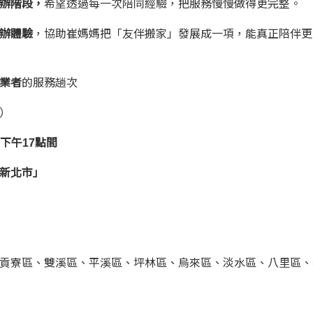
辦階段，
希望透過每一次陪同經驗，把服務慢慢做得更完整。
辦體驗
，協助崔媽媽把「友伴搬家」發展成一項，能真正陪伴更
業者
的服務趟次
用）
下午17點間
新北市」
區、貢寮區、雙溪區、平溪區、坪林區、烏來區、淡水區、八里區