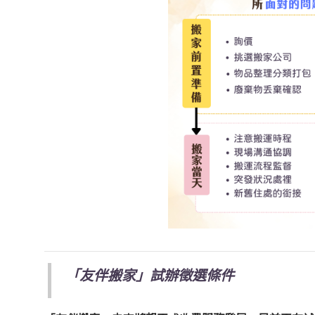
「友伴搬家」試辦徵選條件