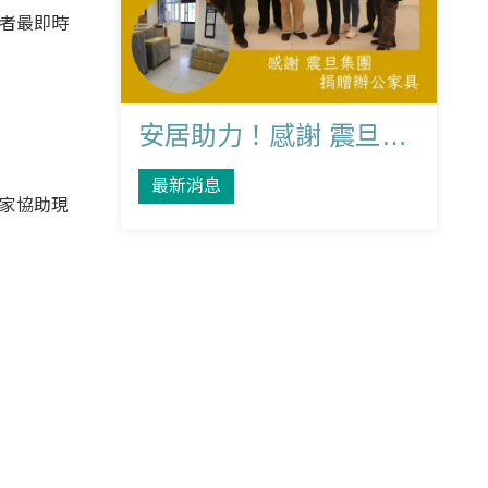
者最即時
安居助力！感謝 震旦集團 捐贈辦公家具予崔媽媽！
最新消息
家協助現