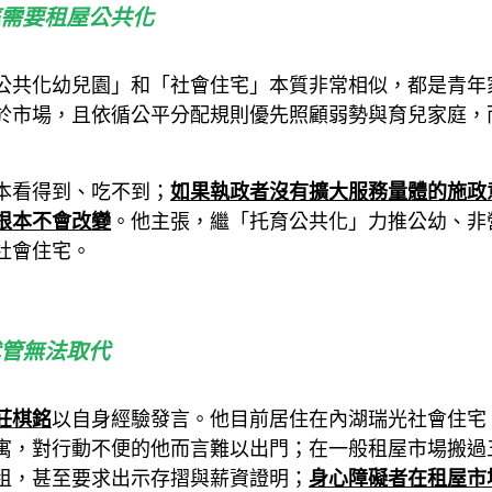
需要租屋公共化
公共化幼兒園」和「社會住宅」本質非常相似，都是青年
於市場，且依循公平分配規則優先照顧弱勢與育兒家庭，
本看得到、吃不到；
如果執政者沒有擴大服務量體的施政
根本不會改變
。他主張，繼「托育公共化」力推公幼、非
社會住宅。
管無法取代
莊棋銘
以自身經驗發言。他目前居住在內湖瑞光社會住宅
寓，對行動不便的他而言難以出門；在一般租屋市場搬過
租，甚至要求出示存摺與薪資證明；
身心障礙者在租屋市