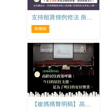
支持租賃條例修法 房東、租客、產業界共同呼籲政府儘快提交法案
新聞稿
【崔媽媽聲明稿】高齡居住政策呼籲：今日的居住支援，是為了明日的安居樂業