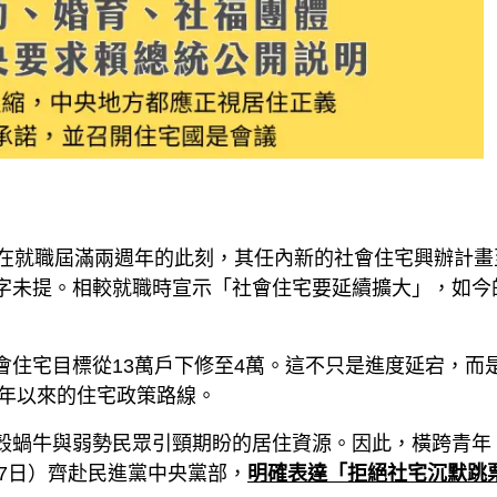
而在就職屆滿兩週年的此刻，其任內新的社會住宅興辦計畫
字未提。相較就職時宣示「社會住宅要延續擴大」，如今
會住宅目標從13萬戶下修至4萬。這不只是進度延宕，而
6年以來的住宅政策路線。
殼蝸牛與弱勢民眾引頸期盼的居住資源。因此，橫跨青年
27日）齊赴民進黨中央黨部，
明確表達「拒絕社宅沉默跳