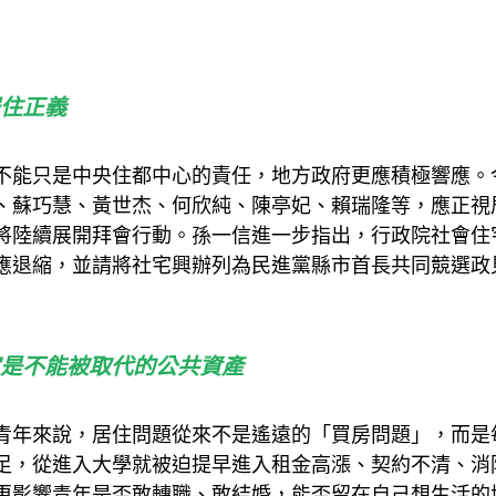
住正義
不能只是中央住都中心的責任，地方政府更應積極響應。
、蘇巧慧、黃世杰、何欣純、陳亭妃、賴瑞隆等，應正視
將陸續展開拜會行動。孫一信進一步指出，行政院社會住
應退縮，並請將社宅興辦列為民進黨縣市首長共同競選政
是不能被取代的公共資產
青年來說，居住問題從來不是遙遠的「買房問題」，而是
足，從進入大學就被迫提早進入租金高漲、契約不清、消
更影響青年是否敢轉職、敢結婚，能否留在自己想生活的