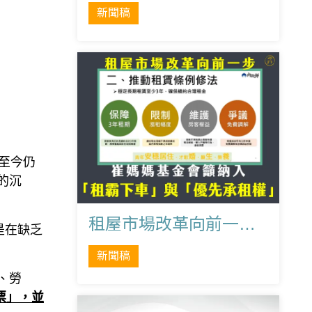
新聞稿
至今仍
的沉
租屋市場改革向前一步，崔媽媽籲納入「租霸下車」與「優先承租權」
是在缺乏
新聞稿
、勞
票」，並