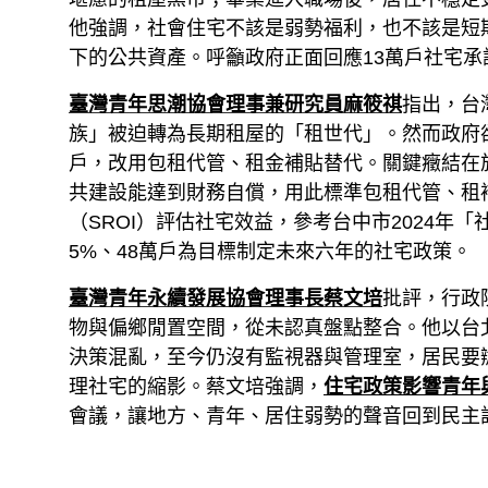
他強調，社會住宅不該是弱勢福利，也不該是短
下的公共資產。呼籲政府正面回應13萬戶社宅
臺灣青年思潮協會理事兼研究員麻筱祺
指出，台
族」被迫轉為長期租屋的「租世代」。然而政府
戶，改用包租代管、租金補貼替代。關鍵癥結在
共建設能達到財務自償，用此標準包租代管、租
（SROI）評估社宅效益，參考台中市2024年
5%、48萬戶為目標制定未來六年的社宅政策。
臺灣青年永續發展協會理事長蔡文培
批評，行政
物與偏鄉閒置空間，從未認真盤點整合。他以台
決策混亂，至今仍沒有監視器與管理室，居民要
理社宅的縮影。蔡文培強調，
住宅政策影響青年
會議，讓地方、青年、居住弱勢的聲音回到民主