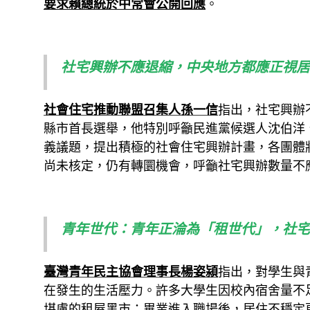
要求賴總統於中常會公開回應
。
社宅興辦不應退縮，中央地方都應正視居
社會住宅推動聯盟召集人孫一信
指出，社宅興辦
縣市首長選舉，他特別呼籲民進黨候選人沈伯洋
義議題，提出積極的社會住宅興辦計畫，各團體
尚未核定，仍有轉圜機會，呼籲社宅興辦數量不
青年世代：青年正淪為「租世代」，社宅
臺灣青年民主協會理事長楊姿潁
指出，對學生與
在發生的生活壓力。許多大學生因校內宿舍量不
堪慮的租屋黑市；畢業進入職場後，居住不穩定