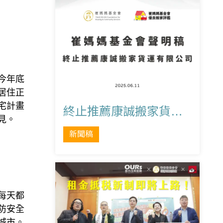
今年底
居住正
宅計畫
終止推薦康誠搬家貨運有限公司
見。
新聞稿
每天都
防安全
城市。