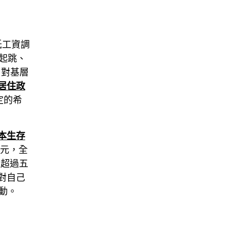
低工資調
起跳、
，對基層
居住政
定的希
本生存
1元，全
更超過五
對自己
動。