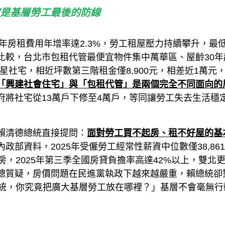
是基層勞工最後的防線
25年房租費用年增率達2.3%，勞工租屋壓力持續攀升，最
比較，台北市包租代管最便宜物件集中萬華區、屋齡30年
完工的福星社宅，相近坪數第三階租金僅8,900元，相差近1萬元
「興建社會住宅」與「包租代管」是兩個完全不同面向的
府將社宅從13萬戶下修至4萬戶，等同讓勞工失去生活穩
賴清德總統直接提問：
面對勞工買不起房、租不好屋的基
內政部資料，2025年受僱勞工經常性薪資中位數僅38,86
房，2025年第三季全國房貸負擔率高達42%以上，雙北
總質疑，房價問題在民進黨執政下越來越嚴重，賴總統卻
總統，你究竟把廣大基層勞工放在哪裡？」基層不會毫無行