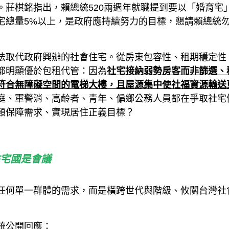
。莊棋銘指出，賴總統520兩週年就職提到要以「婚育宅
宅總量5%以上，是政府應持續努力的目標，懇請賴總統
法取代政府興辦的社會住宅。從房東包容性、租期穩定性
都明顯優於包租代管：因為
社宅接納弱勢房客而非篩選、
符合無障礙空間的電梯大樓，且屋源集中使社福資源輸送
庭、軍警消、高齡者、青年、偏鄉公務人員都在爭取社宅
類保障需求、實現居住正義目標？
宅國是會議
任何單一群體的需求，而是橫跨世代與階級、攸關台灣社
統公開回應：