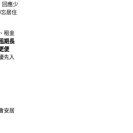
」回應少
勿忘居住
、租金
租期長
更便
優先入
會安居