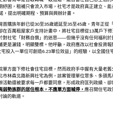
期紓困，租補只會流入市場，社宅才是政府真正建立、能
承諾，提出明確期程、預算與興辦計畫。
灣首購族年齡已從30至35歲遞延至35至45歲，青年正從
卻在百萬租屋家戶支持計畫中，將社宅目標從13萬戶下修
於對社宅「財務自償」的迷思——但幾乎沒有任何福利於
補更是灑錢，明顯雙標。他呼籲，政府應改以社會投資報
「社宅投入一單位可創造6.23單位效益」的經驗，以全國住
院單方面下修社會住宅目標，然而政府手中握有大量老舊
北市林森北路新興社宅為例，該案管理單位眾多、多頭馬
辦活動還被要求每一戶都要同意，形成政府匡列政績、卻
與弱勢族群的居住根本，不應單方面喊停，
應召開住宅政
討論的軌道。