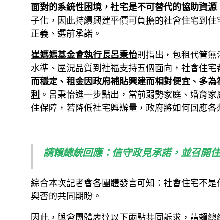
面對的系統性困境，社宅是不可替代的協助資源
子化，因此持續興建平價可負擔的社會住宅到住
正義、選前承諾。
崔媽媽基金會執行長呂秉怡
則指出，包租代管無
水準、屋況品質到社福支持五個面向，社會住宅
而穩定、租金因政府補貼興建而相對便宜、多為
利
。呂秉怡進一步點出，當前弱勢家庭、婚育家
住保障，若降低社宅興辦量，政府將如何回應各
請賴總統回應：信守政見承諾，並召開住
綜合本次記者會各團體發言可知：社會住宅不是
與否的共同期盼。
因此，與會團體表達以下兩點共同訴求，請賴總