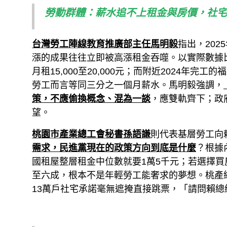
勞動群體：薪水追不上租金與房價，社宅
台灣勞工陣線教育推廣部主任馬明毅
指出，20
漲的成果往往立即被高漲租金吞噬。以實際數據
月租15,000至20,000元；而附近2024年
勞工而言等同三分之一個月薪水。馬明毅強調，
策，不應偷換概念、混為一談
，應雙軌齊下；政
望。
桃園市產業總工會秘書孫語謙
則代表基層勞工向
需求，民進黨現在的政策方向到底是什麼
？根據
國租屋整層租金中位數就要1萬5千元；若選擇買
至六成，根本不是年輕勞工能奢求的夢想。桃產
13萬戶社宅承諾毫無遮掩直接跳票，「請問賴