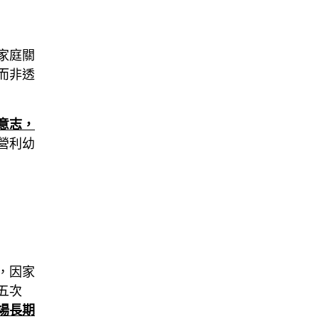
家庭關
而非透
意志，
營利幼
，因家
五次
場長期