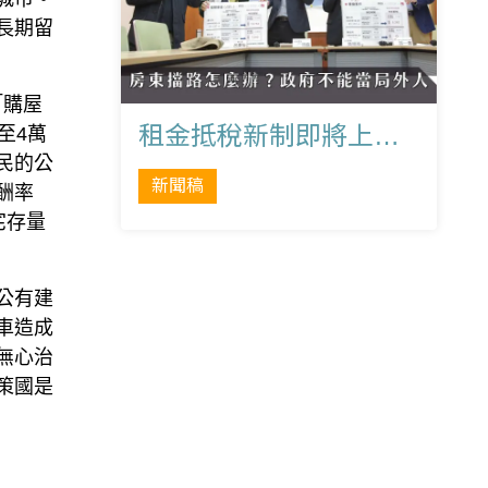
長期留
「購屋
租金抵稅新制即將上路！ 房東擋路怎麼辦？政府不能當局外人
至4萬
民的公
新聞稿
酬率
宅存量
公有建
車造成
無心治
策國是